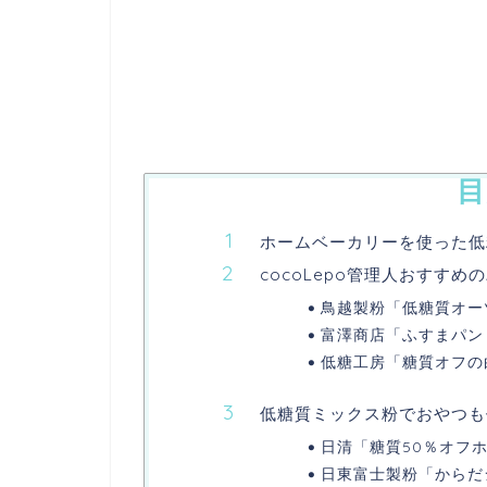
目
ホームベーカリーを使った低
cocoLepo管理人おすす
鳥越製粉「低糖質オー
富澤商店「ふすまパン
低糖工房「糖質オフの
低糖質ミックス粉でおやつも
日清「糖質50％オフ
日東富士製粉「からだ